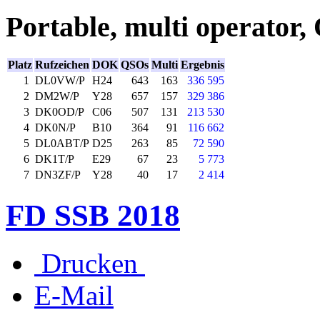
Portable, multi operator,
Platz
Rufzeichen
DOK
QSOs
Multi
Ergebnis
1
DL0VW/P
H24
643
163
336 595
2
DM2W/P
Y28
657
157
329 386
3
DK0OD/P
C06
507
131
213 530
4
DK0N/P
B10
364
91
116 662
5
DL0ABT/P
D25
263
85
72 590
6
DK1T/P
E29
67
23
5 773
7
DN3ZF/P
Y28
40
17
2 414
FD SSB 2018
Drucken
E-Mail